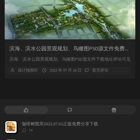
滨海、滨水公园景观规划、鸟瞰图PSD源文件免费下载
滨海、滨水公园景观规划、鸟瞰图PSD源文件下载地址评论可见
设计指南针
2022 年 07 月 26 日
暂无评论
热
最
随
门
新
机
文
评
文
咖啡树图库2022.07.01正版免费分享下载
章
论
章
评
74
论