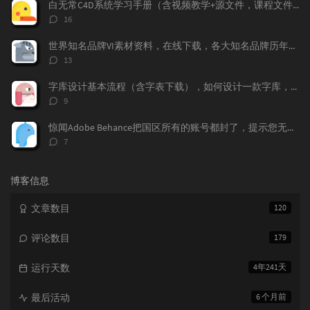
数：
白无常C4D系统学习手册（含视频教学+源文件，课程文件）免费下载学习
评
16
论
数：
世界知名品牌VI素材资料，在线下载，各大知名品牌历年的VI记录都存在这上面，
评
13
论
数：
字库设计基本流程（含字表下载），如何设计一款字库，字体标准流程，字表整理
评
9
论
数：
惊闻Adobe Behance把国区所有的账号都封了，提示您无权访问本产品，下面我来告诉大家如何做，找回你的作品！找回behance账号，恢复behance老账号数据。
评
7
论
数：
博客信息
文章数目
120
评论数目
179
运行天数
4年241天
最后活动
6 个月前