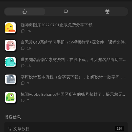
热
最
随
门
新
机
文
评
文
咖啡树图库2022.07.01正版免费分享下载
章
论
章
评
74
论
数：
白无常C4D系统学习手册（含视频教学+源文件，课程文件）免费下载学习
评
16
论
数：
世界知名品牌VI素材资料，在线下载，各大知名品牌历年的VI记录都存在这上面，
评
13
论
数：
字库设计基本流程（含字表下载），如何设计一款字库，字体标准流程，字表整理
评
9
论
数：
惊闻Adobe Behance把国区所有的账号都封了，提示您无权访问本产品，下面我来告诉大家如何做，找回你的作品！找回behance账号，恢复behance老账号数据。
评
7
论
数：
博客信息
文章数目
120