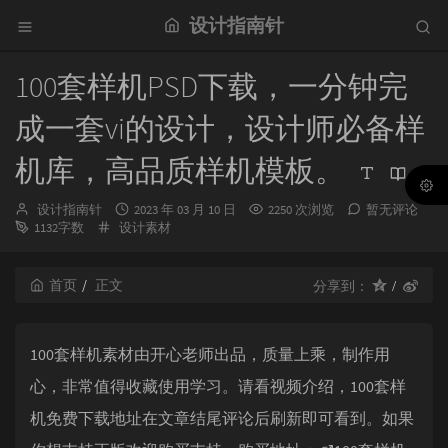
设计指南针
100套样机PSD下载，一分钟完
成一套vi的设计，设计师必备样
机库，高品质样机模板。
博
发
设计指南针
2023 年 03 月 10 日
2250 次浏览
暂无评论
主：
分
布
1132字数
设计素材
类：
时
间：
首页
正文
分享到：
100套样机素材由开心老师出品，质量上乘，制作用
心，非常值得收藏使用学习。请看视频介绍，100套样
机免费下载地址在文章结尾评论后刷新即可看到。如果