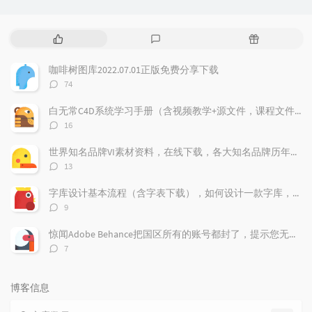
热
最
随
门
新
机
文
评
文
咖啡树图库2022.07.01正版免费分享下载
章
论
章
评
74
论
数：
白无常C4D系统学习手册（含视频教学+源文件，课程文件）免费下载学习
评
16
论
数：
世界知名品牌VI素材资料，在线下载，各大知名品牌历年的VI记录都存在这上面，
评
13
论
数：
字库设计基本流程（含字表下载），如何设计一款字库，字体标准流程，字表整理
评
9
论
数：
惊闻Adobe Behance把国区所有的账号都封了，提示您无权访问本产品，下面我来告诉大家如何做，找回你的作品！找回behance账号，恢复behance老账号数据。
评
7
论
数：
博客信息