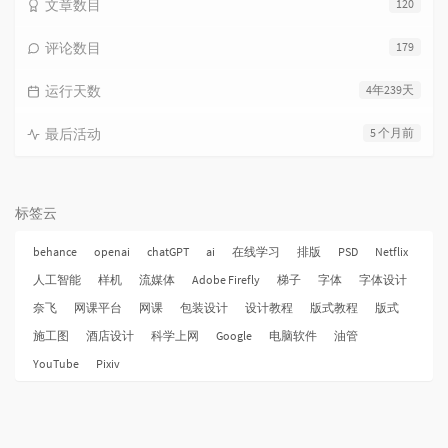
文章数目
120
评论数目
179
运行天数
4年239天
最后活动
5 个月前
标签云
behance
openai
chatGPT
ai
在线学习
排版
PSD
Netflix
人工智能
样机
流媒体
Adobe Firefly
梯子
字体
字体设计
奈飞
网课平台
网课
包装设计
设计教程
版式教程
版式
施工图
酒店设计
科学上网
Google
电脑软件
油管
YouTube
Pixiv