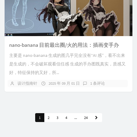
nano-banana 目前最出圈/火的用法：插画变手办
主要是 nano-banana 生成的图几乎完全没有“AI 感”，看不出来
是生成的，不会破坏观看信任感 生成的手办图既真实，质感又
好，特征保持的又好，所...
设计指南针
2025 年 09 月 01 日
1 条评论
1
2
3
4
...
24