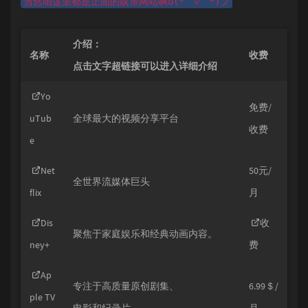
当然咱这里都是正面的娱乐网站啊o(*￣▽￣*)ブ
介绍：
名称
收费
点击文字超链接可以进入详细介绍
Yo
免费/
uTub
全球最大的视频分享平台
收费
e
Net
50元/
全世界流媒体巨头
flix
月
Dis
收
聚焦于家庭娱乐和经典动画内容。
ney+
费
Ap
专注于高质量原创剧集、
6.99＄/
ple TV