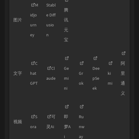
M
Stabl
腾
idjo
e Diff
图片
讯
urn
usio
元
ey
n
宝
C
阿
Cl
Ge
Dee
文字
hat
Gr
ki
里
aude
mi
pSe
GPT
ok
mi
通
ni
ek
义
S
可
即
Ru
视频
ora
灵Ai
梦A
nw
i
ay