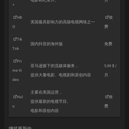
电影和纪录片。
月
+
HB
收
美国最具影响力的高级电视网络之一
O
费
Tik
国内抖音的海外版
免费
Tok
Pri
亚马逊旗下的流媒体服务，
5.99＄/
me Vi
提供大量电影、电视剧和原创内容
月
deo
主要在美国运营，
Hul
收
提供最新的电视节目、
u
费
电影和原创内容
继续更新中...