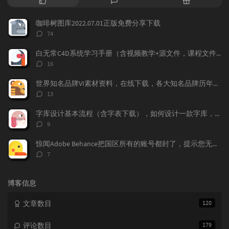
门
新
机
文
评
文
咖啡树图库2022.07.01正版免费分享下载
章
论
章
评
74
论
数：
白无常C4D系统学习手册（含视频教学+源文件，课程文件）免费下载学习
评
16
论
数：
世界知名品牌VI素材资料，在线下载，各大知名品牌历年的VI记录都存在这上面，
评
13
论
数：
字库设计基本流程（含字表下载），如何设计一款字库，字体标准流程，字表整理
评
9
论
数：
惊闻Adobe Behance把国区所有的账号都封了，提示您无权访问本产品，下面我来告诉大家如何做，找回你的作品！找回behance账号，恢复behance老账号数据。
评
7
论
数：
博客信息
文章数目
120
评论数目
179