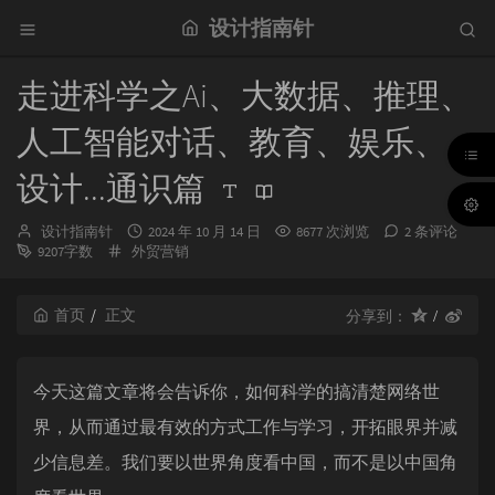
设计指南针
走进科学之Ai、大数据、推理、
人工智能对话、教育、娱乐、
设计...通识篇
博
发
设计指南针
2024 年 10 月 14 日
8677 次浏览
2 条评论
主：
分
布
9207字数
外贸营销
类：
时
间：
首页
正文
分享到：
今天这篇文章将会告诉你，如何科学的搞清楚网络世
界，从而通过最有效的方式工作与学习，开拓眼界并减
少信息差。我们要以世界角度看中国，而不是以中国角