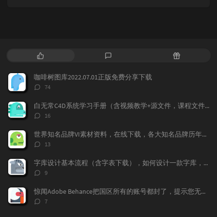
热
最
随
门
新
机
文
评
文
咖啡树图库2022.07.01正版免费分享下载
章
论
章
评
74
论
数：
白无常C4D系统学习手册（含视频教学+源文件，课程文件）免费下载学习
评
16
论
数：
世界知名品牌VI素材资料，在线下载，各大知名品牌历年的VI记录都存在这上面，
评
13
论
数：
字库设计基本流程（含字表下载），如何设计一款字库，字体标准流程，字表整理
评
9
论
数：
惊闻Adobe Behance把国区所有的账号都封了，提示您无权访问本产品，下面我来告诉大家如何做，找回你的作品！找回behance账号，恢复behance老账号数据。
评
7
论