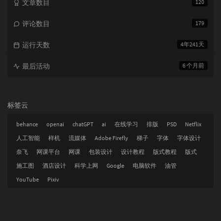
文章数目
120
评论数目
179
运行天数
4年241天
最后活动
6 个月前
标签云
behance
openai
chatGPT
ai
在线学习
排版
PSD
Netflix
人工智能
样机
流媒体
Adobe Firefly
梯子
字体
字体设计
奈飞
网课平台
网课
包装设计
设计教程
版式教程
版式
施工图
酒店设计
科学上网
Google
电脑软件
油管
YouTube
Pixiv