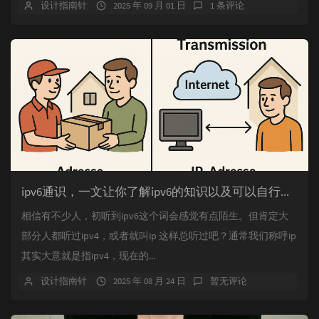
设计指南针
2025 年 09 月 01 日
1 条评论
ipv6通识，一文让你了解ipv6的知识以及可以自行使用ipv6功能，手机开启ipv6，电脑开启ipv6，宽带开启ipv6等技巧。
相信有不少人，初听到ipv6这个词会感觉有点陌生。但肯定大
部分人都听过ipv4，或者就叫ip 这样总听过吧？通常我们称呼ip
其实大意就是指ipv4，现在的...
设计指南针
2025 年 08 月 24 日
暂无评论