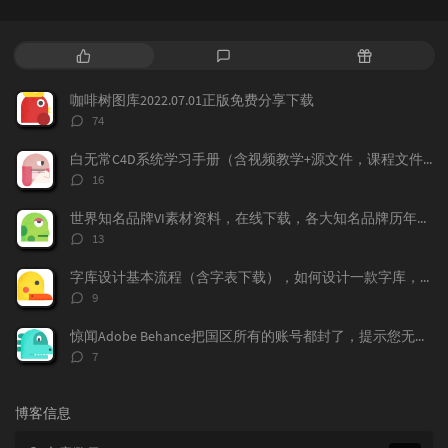
热
最
随
门
新
机
文
评
文
咖啡树图库2022.07.01正版免费分享下载
章
论
章
评
74
论
数：
白无常C4D系统学习手册（含视频教学+源文件，课程文件）免费下载学习
评
16
论
数：
世界知名品牌VI素材资料，在线下载，各大知名品牌历年的VI记录都存在这上面，
评
13
论
数：
字库设计基本流程（含字表下载），如何设计一款字库，字体标准流程，字表整理
评
9
论
数：
惊闻Adobe Behance把国区所有的账号都封了，提示您无权访问本产品，下面我来告诉大家如何做，找回你的作品！找回behance账号，恢复behance老账号数据。
评
7
论
数：
博客信息