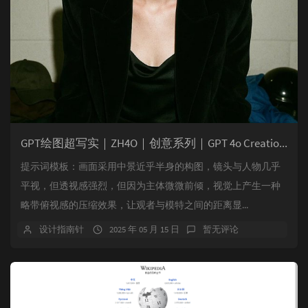
GPT绘图超写实｜ZH4O｜创意系列｜GPT 4o Creation 提示词模板
提示词模板：画面采用中景近乎半身的构图，镜头与人物几乎
平视，但透视感强烈，但因为主体微微前倾，视觉上产生一种
略带俯视感的压缩效果，让观者与模特之间的距离显...
设计指南针
2025 年 05 月 15 日
暂无评论