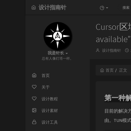
设计指南针
Cursor
availab
博
设计指南针
我是针长
主：
总有人像灯塔一样。
首页
正文
首页
关于
第一种
设计教程
目前的解决方
设计素材
由。TUN
设计工具