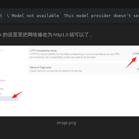
  \`Model not available  This model provider doesn't ser
or 的设置里把网络修改为 http1.0 就可以了 。
image.png