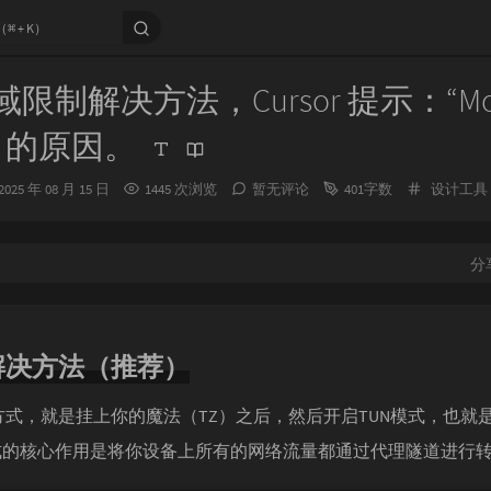
区域限制解决方法，Cursor 提示：“Mode
le” 的原因。
发
分
2025 年 08 月 15 日
1445 次浏览
暂无评论
401字数
设计工具
布
类：
时
间：
分
解决方法（推荐）
式，就是挂上你的魔法（TZ）之后，然后开启TUN模式，也就
模式的核心作用是将你设备上所有的网络流量都通过代理隧道进行