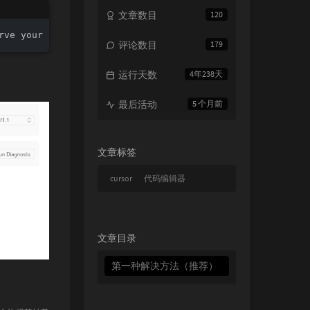
文章数目
120
ve your region. Visit **[https://docs.cursor.com/accoun
评论数目
179
运行天数
4年238天
最后活动
5 个月前
文章标签
cursor
代码编辑器
文章目录
第一种解决方法（推荐）