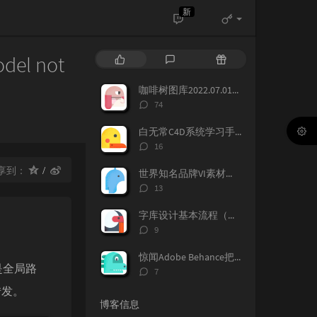
新
l not
热
最
随
门
新
机
文
评
文
咖啡树图库2022.07.01正版免费分享下载
章
论
章
评
74
论
数：
白无常C4D系统学习手册（含视频教学+源文件，课程文件）免费下载学习
评
16
论
数：
享到：
世界知名品牌VI素材资料，在线下载，各大知名品牌历年的VI记录都存在这上面，
评
13
论
数：
字库设计基本流程（含字表下载），如何设计一款字库，字体标准流程，字表整理
评
9
论
数：
惊闻Adobe Behance把国区所有的账号都封了，提示您无权访问本产品，下面我来告诉大家如何做，找回你的作品！找回behance账号，恢复behance老账号数据。
是全局路
评
7
论
转发。
数：
博客信息