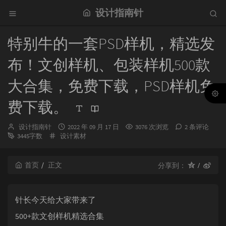
设计指南针
特别牛的一套PSD样机，精选发
布！文创样机、包装样机500款
大合集，免费下载，PSD样机免
费下载。
博
发
设计指南针
2022 年 09 月 17 日
3076 次浏览
2 条评论
主：
分
布
3445字数
设计素材
类：
时
间：
首页
正文
分享到：
针长今天给大家带来了
500+款文创样机精选合集