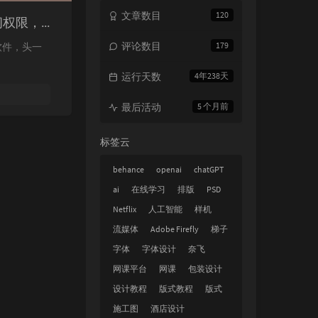
文章数目
120
卸载Adobe Creative Cloud后电脑没有网络，卸载PS后电脑无网络访问权限，怎么修复都无法联网。
评论数目
179
软件，头一
运行天数
4年238天
最后活动
5 个月前
标签云
behance
openai
chatGPT
ai
在线学习
排版
PSD
Netflix
人工智能
样机
流媒体
Adobe Firefly
梯子
字体
字体设计
奈飞
网课平台
网课
包装设计
设计教程
版式教程
版式
施工图
酒店设计