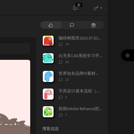
新
热
最
随
门
新
机
文
评
文
咖啡树图库2022.07.01正版免费分享下载
章
论
章
评
74
论
数：
白无常C4D系统学习手册（含视频教学+源文件，课程文件）免费下载学习
评
16
论
数：
世界知名品牌VI素材资料，在线下载，各大知名品牌历年的VI记录都存在这上面，
评
13
论
数：
字库设计基本流程（含字表下载），如何设计一款字库，字体标准流程，字表整理
评
9
论
数：
惊闻Adobe Behance把国区所有的账号都封了，提示您无权访问本产品，下面我来告诉大家如何做，找回你的作品！找回behance账号，恢复behance老账号数据。
评
7
论
数：
博客信息