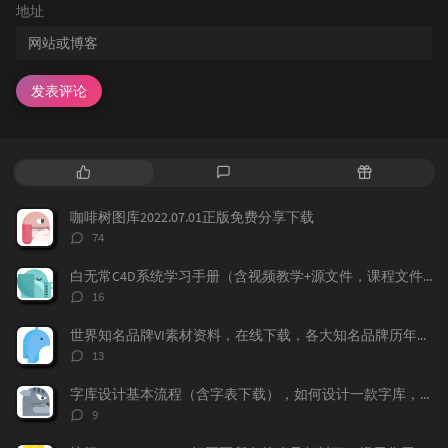
地址
发表评论
热
最
随
门
新
机
文
评
文
咖啡树图库2022.07.01正版免费分享下载
章
论
章
评
74
论
数：
白无常C4D系统学习手册（含视频教学+源文件，课程文件）免费下载学习
评
16
论
数：
世界知名品牌VI素材资料，在线下载，各大知名品牌历年的VI记录都存在这上面，
评
13
论
数：
字库设计基本流程（含字表下载），如何设计一款字库，字体标准流程，字表整理
评
9
论
数：