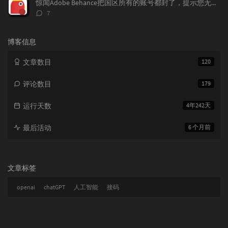
惊闻Adobe Behance把国区所有的账号都封了，提示您无权访问本产品，下面我来告诉大家如何做，找回你的作品！找回behance账号，恢复behance老账号数据。
评
7
论
数：
博客信息
文章数目
120
评论数目
179
运行天数
4年242天
最后活动
6 个月前
文章标签
openai
chatGPT
人工智能
接码