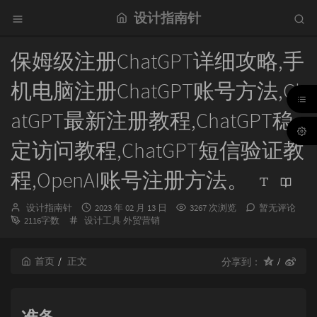
设计指南针
保姆级注册ChatGPT详细攻略,手
机电脑注册ChatGPT账号方法,Ch
atGPT最新注册教程,ChatGPT稳
定访问教程,ChatGPT短信验证教
程,OpenAI账号注册方法。
博
发
设计指南针
2023 年 02 月 13 日
3267 次浏览
暂无评论
主：
分
布
2116字数
设计工具
外贸营销
类：
时
间：
首页
正文
分享到：